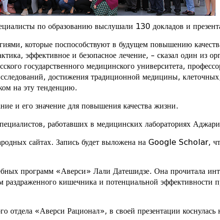
ециалисты по образованию выслушали 130 докладов и презент
огиями, которые поспособствуют в будущем повышению качест
ктика, эффективное и безопасное лечение, – сказал один из ор
ского государственного медицинского университета, профессор
 исследований, достижения традиционной медицины, клеточных,
ком на эту тенденцию.
ние и его значение для повышения качества жизни.
специалистов, работавших в медицинских лабораториях Аджари
одных сайтах. Запись будет выложена на Google Scholar, что
ебных программ «Аверси» Лали Датешидзе. Она прочитала инт
м раздраженного кишечника и потенциальной эффективности п
о отдела «Аверси Рационал», в своей презентации коснулась 