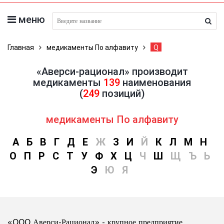
меню
поиск лекарств
Главная
медикаменты По алфавиту
Q
«Аверси-рационал» производит
медикаменты
139
наименования
(
249
позиций)
медикаменты По алфавиту
А
Б
В
Г
Д
Е
Ж
З
И
Й
К
Л
М
Н
О
П
Р
С
Т
У
Ф
Х
Ц
Ч
Ш
Щ
Ъ
Ь
Э
Ю
Я
«OOO Аверси-Рационал» - крупное предприятие